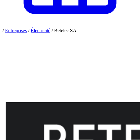
/
Entreprises
/
Électricité
/
Betelec SA