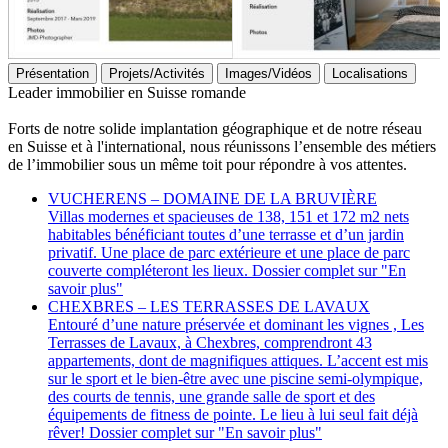
Présentation
Projets/Activités
Images/Vidéos
Localisations
Leader immobilier en Suisse romande
Forts de notre solide implantation géographique et de notre réseau
en Suisse et à l'international, nous réunissons l’ensemble des métiers
de l’immobilier sous un même toit pour répondre à vos attentes.
VUCHERENS – DOMAINE DE LA BRUVIÈRE
Villas modernes et spacieuses de 138, 151 et 172 m2 nets
habitables bénéficiant toutes d’une terrasse et d’un jardin
privatif. Une place de parc extérieure et une place de parc
couverte compléteront les lieux. Dossier complet sur "En
savoir plus"
CHEXBRES – LES TERRASSES DE LAVAUX
Entouré d’une nature préservée et dominant les vignes , Les
Terrasses de Lavaux, à Chexbres, comprendront 43
appartements, dont de magnifiques attiques. L’accent est mis
sur le sport et le bien-être avec une piscine semi-olympique,
des courts de tennis, une grande salle de sport et des
équipements de fitness de pointe. Le lieu à lui seul fait déjà
rêver! Dossier complet sur "En savoir plus"