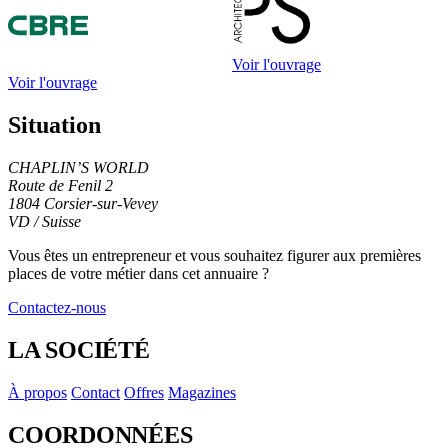
Voir l'ouvrage
Voir l'ouvrage
Situation
CHAPLIN’S WORLD
Route de Fenil 2
1804 Corsier-sur-Vevey
VD / Suisse
Leaflet
|
© OpenStreetMap contributors
+
Vous êtes un entrepreneur et vous souhaitez figurer
aux premières
places de votre métier
dans cet annuaire ?
−
Contactez-nous
LA SOCIÉTÉ
À propos
Contact
Offres
Magazines
COORDONNÉES