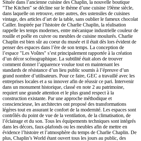
Située dans l’ancienne cuisine des Chaplin, la nouvelle boutique
"The Kitchen" se décline sur le thème d’une cuisine 19ème siècle,
dans laquelle on retrouve, entre autres, des ustensiles de cuisines
vintage, des articles d’art de la table, sans oublier le fameux chocolat
Cailler. Inspirée par l’histoire de Charlie Chaplin, la réalisation
rappelle les temps modernes, entre mécanique industrielle couleur de
rouille et poêle en cuivre ou meubles de cuisine moulurés. Charlie
Chaplin est bien sûr au coeur du musée et il était dès lors évident de
penser des espaces dans l’ère de son temps. La conception de
l’espace "Les Voûtes" s’est principalement rapportée à la création
d’un décor scénographique. La subtilité était alors de trouver
comment donner l’apparence voulue tout en maintenant les
standards de résistance d’un lieu public soumis à l’épreuve d’un
grand nombre d’utilisateurs. Pour ce faire, GEC a travaillé avec les
entreprises locales et a su innover afin de réussir ce pari. Intervenir
dans un monument historique, classé en note 2 au patrimoine,
requiert une grande attention et le plus grand respect à la
construction existante. Par une approche méthodique et
consciencieuse, les architectes ont proposé des transformations
légères tout en assurant le confort de la modernité. Les espaces sont
contrôlés du point de vue de la ventilation, de la climatisation, de
l’éclairage et du son. Tous les équipements techniques sont intégrés
dans les décors, faux-plafonds ou les meubles afin de mettre en
évidence l’histoire et l’atmosphère du temps de Charlie Chaplin. De
plus, Chaplin’s World étant ouvert tous les jours au public, des