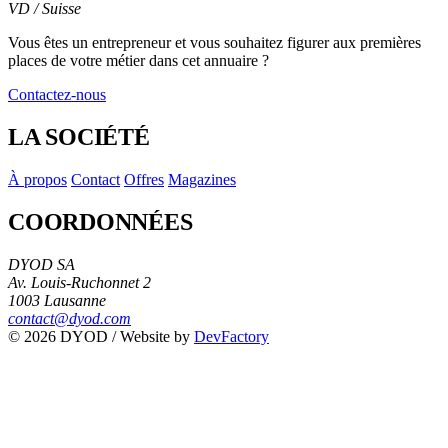
VD / Suisse
Leaflet
|
© OpenStreetMap contributors
+
Vous êtes un entrepreneur et vous souhaitez figurer
aux premières
places de votre métier
dans cet annuaire ?
−
Contactez-nous
LA SOCIÉTÉ
À propos
Contact
Offres
Magazines
COORDONNÉES
DYOD SA
Av. Louis-Ruchonnet 2
1003 Lausanne
contact@dyod.com
© 2026 DYOD / Website by
DevFactory