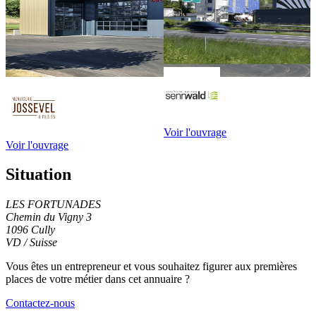
Voir l'ouvrage
Voir l'ouvrage
Situation
LES FORTUNADES
Chemin du Vigny 3
1096 Cully
VD / Suisse
Leaflet
|
© OpenStreetMap contributors
+
Vous êtes un entrepreneur et vous souhaitez figurer
aux premières
places de votre métier
dans cet annuaire ?
−
Contactez-nous