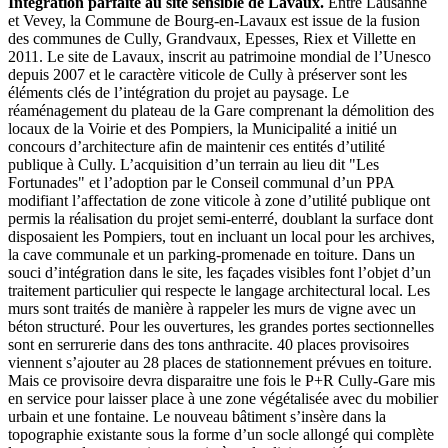
Intégration parfaite au site sensible de Lavaux.
Entre Lausanne
et Vevey, la Commune de Bourg-en-Lavaux est issue de la fusion
des communes de Cully, Grandvaux, Epesses, Riex et Villette en
2011. Le site de Lavaux, inscrit au patrimoine mondial de l’Unesco
depuis 2007 et le caractère viticole de Cully à préserver sont les
éléments clés de l’intégration du projet au paysage. Le
réaménagement du plateau de la Gare comprenant la démolition des
locaux de la Voirie et des Pompiers, la Municipalité a initié un
concours d’architecture afin de maintenir ces entités d’utilité
publique à Cully. L’acquisition d’un terrain au lieu dit "Les
Fortunades" et l’adoption par le Conseil communal d’un PPA
modifiant l’affectation de zone viticole à zone d’utilité publique ont
permis la réalisation du projet semi-enterré, doublant la surface dont
disposaient les Pompiers, tout en incluant un local pour les archives,
la cave communale et un parking-promenade en toiture. Dans un
souci d’intégration dans le site, les façades visibles font l’objet d’un
traitement particulier qui respecte le langage architectural local. Les
murs sont traités de manière à rappeler les murs de vigne avec un
béton structuré. Pour les ouvertures, les grandes portes sectionnelles
sont en serrurerie dans des tons anthracite. 40 places provisoires
viennent s’ajouter au 28 places de stationnement prévues en toiture.
Mais ce provisoire devra disparaitre une fois le P+R Cully-Gare mis
en service pour laisser place à une zone végétalisée avec du mobilier
urbain et une fontaine. Le nouveau bâtiment s’insère dans la
topographie existante sous la forme d’un socle allongé qui complète