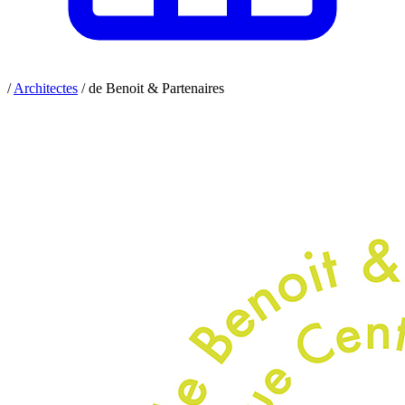
/
Architectes
/
de Benoit & Partenaires