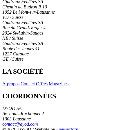
Gindraux Fenêtres SA
Chemin de Budron B 10
1052 Le Mont-sur-Lausanne
VD / Suisse
Gindraux Fenêtres SA
Rue du Grand-Verger 4
2024 St-Aubin-Sauges
NE / Suisse
Gindraux Fenêtres SA
Route des Jeunes 41
1227 Carouge
GE / Suisse
LA SOCIÉTÉ
À propos
Contact
Offres
Magazines
COORDONNÉES
DYOD SA
Av. Louis-Ruchonnet 2
1003 Lausanne
contact@dyod.com
© 2026 DYOD / Website by
DevFactory