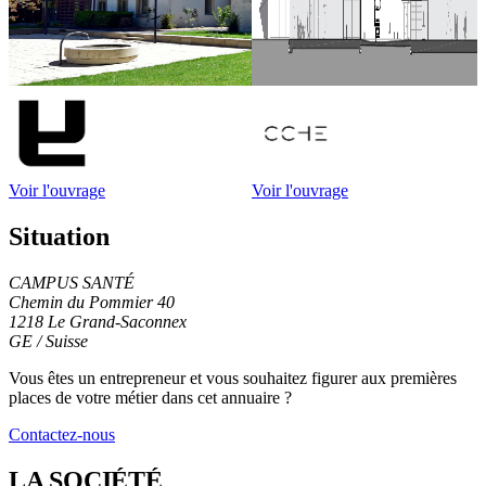
Voir l'ouvrage
Voir l'ouvrage
Situation
CAMPUS SANTÉ
Chemin du Pommier 40
1218 Le Grand-Saconnex
GE / Suisse
Leaflet
|
© OpenStreetMap contributors
+
Vous êtes un entrepreneur et vous souhaitez figurer
aux premières
places de votre métier
dans cet annuaire ?
−
Contactez-nous
LA SOCIÉTÉ