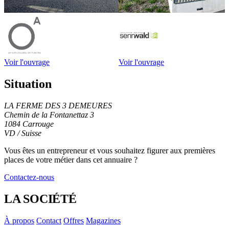
Voir l'ouvrage
Voir l'ouvrage
Situation
LA FERME DES 3 DEMEURES
Chemin de la Fontanettaz 3
1084 Carrouge
VD / Suisse
Leaflet
|
© OpenStreetMap contributors
+
Vous êtes un entrepreneur et vous souhaitez figurer
aux premières
places de votre métier
dans cet annuaire ?
−
Contactez-nous
LA SOCIÉTÉ
À propos
Contact
Offres
Magazines