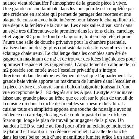
nuance vient réchauffer l’atmosphère de la grande pièce à vivre.
Une grande cuisine familiale dans les tons pétrole est complétée par
une crédence en ardoise qui permet de partager des recettes et une
plaque de cuisson avec hotte intégrée pour laisser le champ libre à la
vue depuis la fenêtre de la cuisine. Les deux salles d’eau sont dans
un style très différent avec la première dans les tons clairs, carrelage
effet vague 3D pour le fond de baignoire, tout en légèreté, et pour
l’autre une salle de douche privative pour la chambre parentale,
réalisée dans un design plus contrasté dans des tons sombres et un
éclairage chaleureux. Le challenge dans les combles aura été de
gagner un maximum de m2 et de trouver des idées ingénieuses pour
optimiser l’espace et les rangements. L’appartement en attique de 55
m2 possède son entrée avec l’escalier privatif qui s’intègre
directement dans le même revêtement de sol que l’appartement. La
grande baie vitrée apporte un maximum de lumière dans l’escalier et
la pièce à vivre et s’ouvre sur un balcon baignoire jouissant d’une
vue exceptionnelle à 180 degrés sur les Alpes. Le style scandinave
laisse une grande place au frêne que ce soit sur le plan de travail de
la cuisine ou dans la niche des meubles sur mesure du salon. La
cuisine toute en simplicité apporte une touche de nostalgie avec sa
crédence en carrelage losanges de couleur pastel et une niche en
Staron qui longe le plan de travail pour gagner de la place. Un
bandeau LED se cache au fond pour offrir un éclairage indirect sur
le plafond et frisant sur la crédence en relief. La salle de douche
dans les tons beige jouit d’une magnifique lumière grâce à un grand