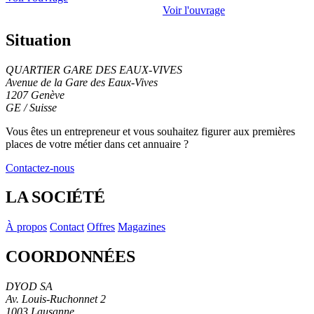
Voir l'ouvrage
Situation
QUARTIER GARE DES EAUX-VIVES
Avenue de la Gare des Eaux-Vives
1207 Genève
GE / Suisse
Leaflet
|
© OpenStreetMap contributors
+
Vous êtes un entrepreneur et vous souhaitez figurer
aux premières
places de votre métier
dans cet annuaire ?
−
Contactez-nous
LA SOCIÉTÉ
À propos
Contact
Offres
Magazines
COORDONNÉES
DYOD SA
Av. Louis-Ruchonnet 2
1003 Lausanne