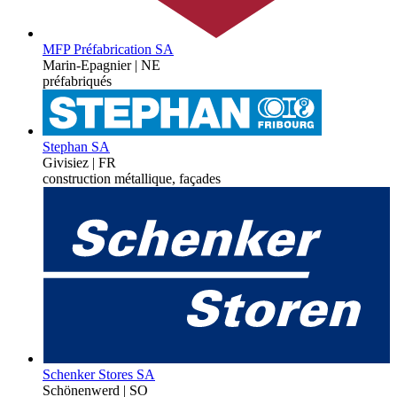
MFP Préfabrication SA
Marin-Epagnier | NE
préfabriqués
Stephan SA
Givisiez | FR
construction métallique, façades
Schenker Stores SA
Schönenwerd | SO