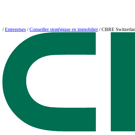
/
Entreprises
/
Conseiller stratégique en immobilier
/
CBRE Switzerla