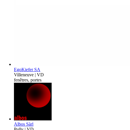
EgoKiefer SA
Villeneuve | VD
fenêtres, portes
Albos Sàrl
Pully | VD