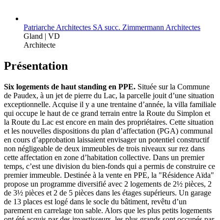
Patriarche Architectes SA succ. Zimmermann Architectes
Gland | VD
Architecte
Présentation
Six logements de haut standing en PPE.
Située sur la Commune
de Paudex, à un jet de pierre du Lac, la parcelle jouit d’une situation
exceptionnelle. Acquise il y a une trentaine d’année, la villa familiale
qui occupe le haut de ce grand terrain entre la Route du Simplon et
la Route du Lac est encore en main des propriétaires. Cette situation
et les nouvelles dispositions du plan d’affectation (PGA) communal
en cours d’approbation laissaient envisager un potentiel constructif
non négligeable de deux immeubles de trois niveaux sur rez dans
cette affectation en zone d’habitation collective. Dans un premier
temps, c’est une division du bien-fonds qui a permis de construire ce
premier immeuble. Destinée à la vente en PPE, la "Résidence Aïda"
propose un programme diversifié avec 2 logements de 2½ pièces, 2
de 3½ pièces et 2 de 5 pièces dans les étages supérieurs. Un garage
de 13 places est logé dans le socle du bâtiment, revêtu d’un
parement en carrelage ton sable. Alors que les plus petits logements
ont été acquis par des investisseurs, les plus grands sont occupés par