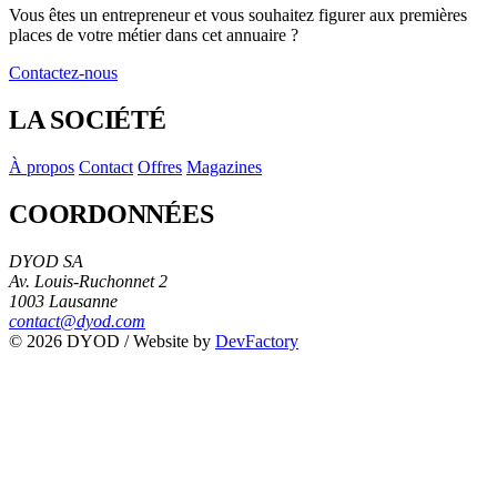
+
Vous êtes un entrepreneur et vous souhaitez figurer
aux premières
places de votre métier
dans cet annuaire ?
−
Contactez-nous
LA SOCIÉTÉ
À propos
Contact
Offres
Magazines
COORDONNÉES
DYOD SA
Av. Louis-Ruchonnet 2
1003 Lausanne
contact@dyod.com
© 2026 DYOD / Website by
DevFactory