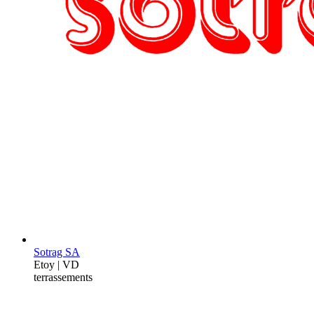
Sotrag SA
Etoy | VD
terrassements