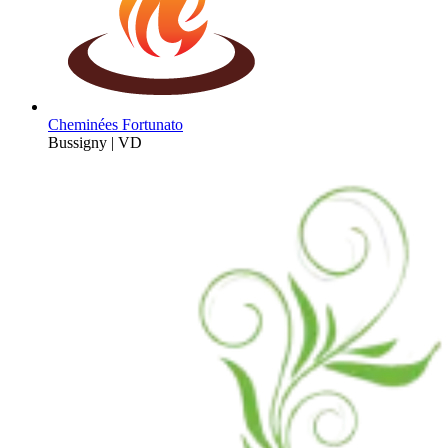
Cheminées Fortunato
Bussigny | VD